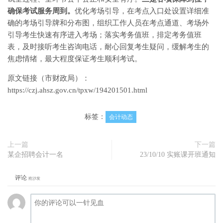
确保考试服务周到。
优化考场引导，在考点入口处设置详细准
确的考场引导牌和分布图，组织工作人员在考点通道、考场外
引导考生快速有序进入考场；落实考务值班，排定考务值班
表，及时接听考生咨询电话，耐心回复考生疑问，缓解考生的
焦虑情绪，最大程度保证考生顺利考试。
原文链接（市财政局）：
https://czj.ahsz.gov.cn/tpxw/194201501.html
标签：
会计动态
上一篇
下一篇
某企招聘会计一名
23/10/10 实账课开班通知
评论
抢沙发